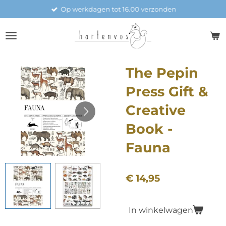
Op werkdagen tot 16.00 verzonden
Ga
direct
naar
de
hoofdinhoud
The Pepin
Press Gift &
Creative
Book -
Fauna
€ 14,95
In winkelwagen