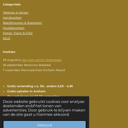
Categorieën
Tekenen & Verven
Handwerken
Beeldhouwen & Boetseren
Houtbewerken
Papier, Foam & Folie
SALE
Markten
29 augustus
Het park vertelt Oosterbeek
26 september Renkums Beekdal
7 november
Parcivalschool Arnhem-Noord
Gratis verzending v.a. 50,- anders 3,50 - 4,95
Gratis ophalen in Arnhem
Op werkdagen tot 16.00 verzonden
Deze website gebruikt cookies voor analyse-
Retourtermijn van 15 dagen
doeleinden en/of het tonen van
Contact:
info@hartenvos.nl
advertenties. Door gebruik te blijven maken
van de site gaat u hiermee akkoord.
I
P
n
i
© 2022 - 2026 hartenvos
Akkoord
s
n