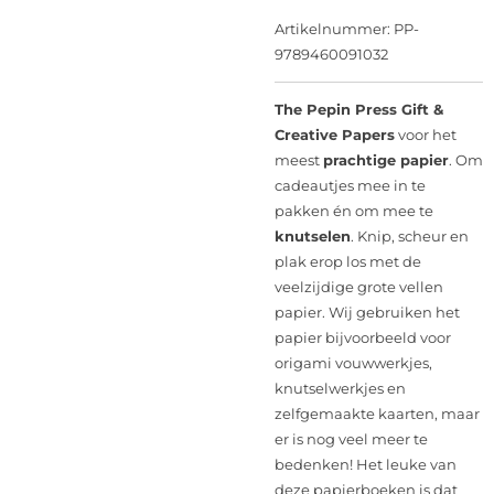
Artikelnummer:
PP-
9789460091032
The Pepin Press Gift &
Creative Papers
voor het
meest
prachtige papier
. Om
cadeautjes mee in te
pakken én om mee te
knutselen
. Knip, scheur en
plak erop los met de
veelzijdige grote vellen
papier. Wij gebruiken het
papier bijvoorbeeld voor
origami vouwwerkjes,
knutselwerkjes en
zelfgemaakte kaarten, maar
er is nog veel meer te
bedenken! Het leuke van
deze papierboeken is dat