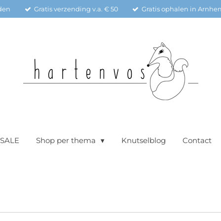
den
Gratis verzending v.a. € 50
Gratis ophalen in Arnhe
SALE
Shop per thema
Knutselblog
Contact