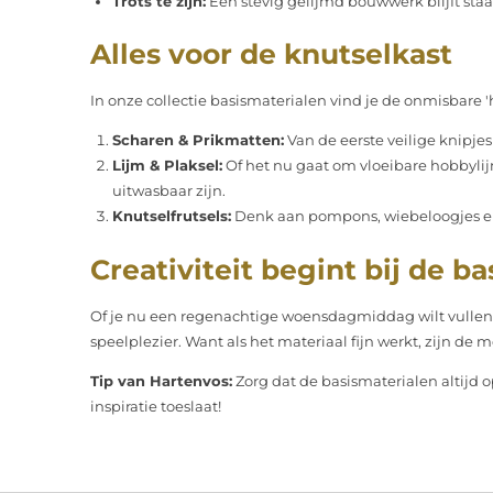
Trots te zijn:
Een stevig gelijmd bouwwerk blijft staa
Alles voor de knutselkast
In onze collectie basismaterialen vind je de onmisbare 
Scharen & Prikmatten:
Van de eerste veilige knipjes
Lijm & Plaksel:
Of het nu gaat om vloeibare hobbylijm
uitwasbaar zijn.
Knutselfrutsels:
Denk aan pompons, wiebeloogjes en c
Creativiteit begint bij de ba
Of je nu een regenachtige woensdagmiddag wilt vullen o
speelplezier. Want als het materiaal fijn werkt, zijn de
Tip van Hartenvos:
Zorg dat de basismaterialen altijd 
inspiratie toeslaat!