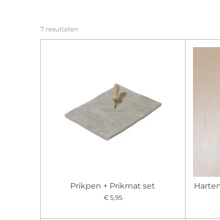
7 resultaten
Prikpen + Prikmat set
Harten
€ 5,95