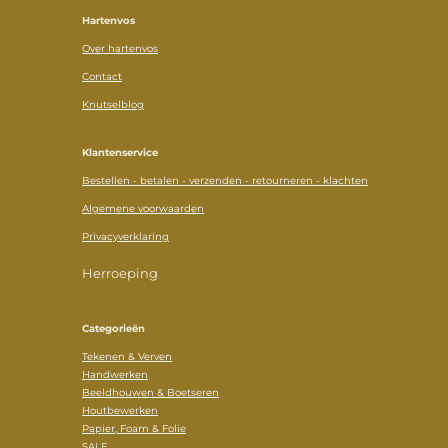
Hartenvos
Over hartenvos
Contact
Knutselblog
Klantenservice
Bestellen - betalen - verzenden - retourneren - klachten
Algemene voorwaarden
Privacyverklaring
Herroeping
Categorieën
Tekenen & Verven
Handwerken
Beeldhouwen & Boetseren
Houtbewerken
Papier, Foam & Folie
SALE