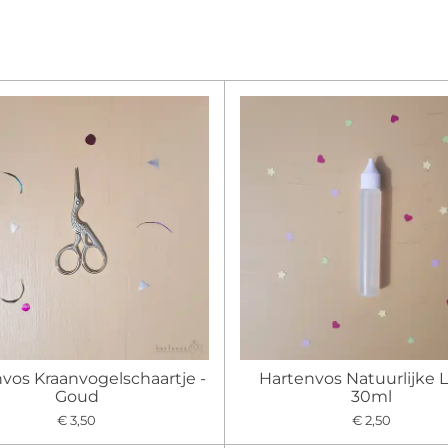
vos Kraanvogelschaartje -
Hartenvos Natuurlijke L
Goud
30ml
€ 3,50
€ 2,50