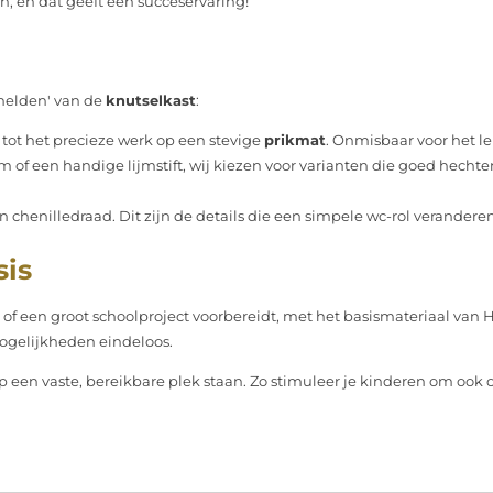
n, en dat geeft een succeservaring!
'helden' van de
knutselkast
:
 tot het precieze werk op een stevige
prikmat
. Onmisbaar voor het l
 of een handige lijmstift, wij kiezen voor varianten die goed hechte
henilledraad. Dit zijn de details die een simpele wc-rol veranderen
sis
f een groot schoolproject voorbereidt, met het basismateriaal van 
 mogelijkheden eindeloos.
op een vaste, bereikbare plek staan. Zo stimuleer je kinderen om ook 