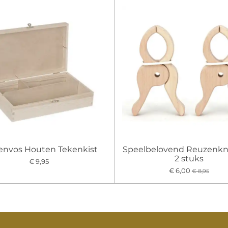
envos Houten Tekenkist
Speelbelovend Reuzenkni
2 stuks
€ 9,95
€ 6,00
€ 8,95