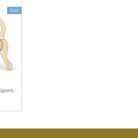
Sale
jpers -