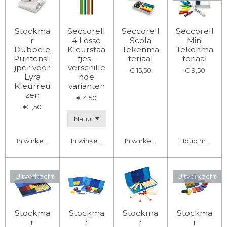
Stockma
Seccorell
Seccorell
Seccorell
r
4 Losse
Scola
Mini
Dubbele
Kleurstaa
Tekenma
Tekenma
Puntensli
fjes -
teriaal
teriaal
jper voor
verschille
€ 15,50
€ 9,50
Lyra
nde
Kleurreu
varianten
zen
€ 4,50
€ 1,50
In winkelwagen
In winkelwagen
In winkelwagen
Houd mij op d
Uitverkocht
Uitverkocht
Stockma
Stockma
Stockma
Stockma
r
r
r
r