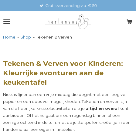
Gratis verzending v.a. € 50
Ga
direct
naar
de
hoofdinhoud
Home
»
Shop
»
Tekenen & Verven
Tekenen & Verven voor Kinderen:
Kleurrijke avonturen aan de
keukentafel
Niets is fijner dan een vrije middag die begint met een leeg vel
papier en een doos vol mogelijkheden. Tekenen en verven zijn
van die heerlijke knutselactiviteiten die je
altijd en overal
kunt
aanbieden. Of het nu gaat om een regendag binnen of een
zonnige ochtend in de tuin: met de juiste spullen creëer je in een
handomdraai een eigen mini-atelier.