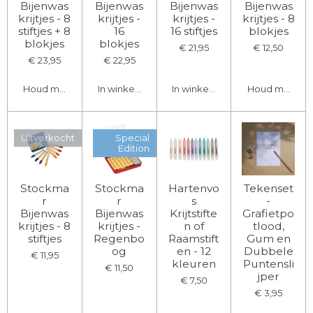
Bijenwas
Bijenwas
Bijenwas
Bijenwas
krijtjes - 8
krijtjes -
krijtjes -
krijtjes - 8
stiftjes + 8
16
16 stiftjes
blokjes
blokjes
blokjes
€ 21,95
€ 12,50
€ 23,95
€ 22,95
Houd mij op de hoogte
In winkelwagen
In winkelwagen
Houd mij op d
Uitverkocht
Special
Edition
Stockma
Stockma
Hartenvo
Tekenset
r
r
s
-
Bijenwas
Bijenwas
Krijtstifte
Grafietpo
krijtjes - 8
krijtjes -
n of
tlood,
stiftjes
Regenbo
Raamstift
Gum en
og
en - 12
Dubbele
€ 11,95
kleuren
Puntensli
€ 11,50
jper
€ 7,50
€ 3,95