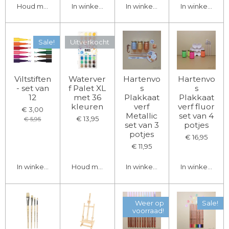
Houd mij op de hoogte
In winkelwagen
In winkelwagen
In winkelwage
Sale!
Uitverkocht
Viltstiften
Waterver
Hartenvo
Hartenvo
- set van
f Palet XL
s
s
12
met 36
Plakkaat
Plakkaat
kleuren
verf
verf fluor
€ 3,00
Metallic
set van 4
€ 13,95
€ 5,95
set van 3
potjes
potjes
€ 16,95
€ 11,95
In winkelwagen
Houd mij op de hoogte
In winkelwagen
In winkelwage
Weer op
Sale!
voorraad!