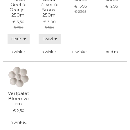
Geel óf
Zilver óf
€ 15,95
€ 12,95
Oranje -
Brons -
€ 23,95
250ml
250ml
€ 3,50
€ 3,00
€ 7,95
€ 6,95
In winkelwagen
In winkelwagen
In winkelwagen
Houd mij op d
Verfpalet
Bloemvo
rm
€ 2,50
In winkelwagen