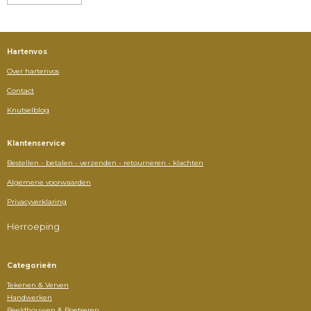
Hartenvos
Over hartenvos
Contact
Knutselblog
Klantenservice
Bestellen - betalen - verzenden - retourneren - klachten
Algemene voorwaarden
Privacyverklaring
Herroeping
Categorieën
Tekenen & Verven
Handwerken
Beeldhouwen & Boetseren