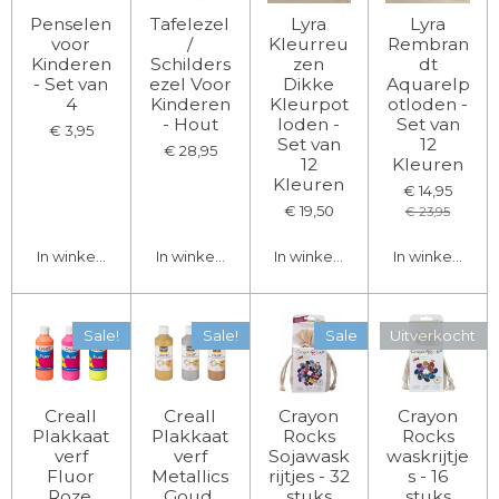
Penselen
Tafelezel
Lyra
Lyra
voor
/
Kleurreu
Rembran
Kinderen
Schilders
zen
dt
- Set van
ezel Voor
Dikke
Aquarelp
4
Kinderen
Kleurpot
otloden -
- Hout
loden -
Set van
€ 3,95
Set van
12
€ 28,95
12
Kleuren
Kleuren
€ 14,95
€ 19,50
€ 23,95
In winkelwagen
In winkelwagen
In winkelwagen
In winkelwage
Sale!
Sale!
Sale
Uitverkocht
Creall
Creall
Crayon
Crayon
Plakkaat
Plakkaat
Rocks
Rocks
verf
verf
Sojawask
waskrijtje
Fluor
Metallics
rijtjes - 32
s - 16
Roze,
Goud,
stuks
stuks