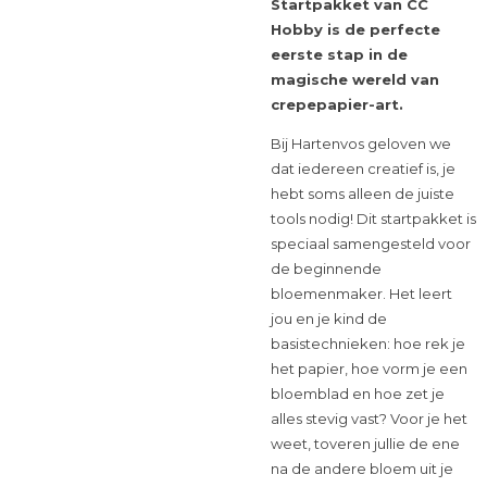
Startpakket van CC
Hobby is de perfecte
eerste stap in de
magische wereld van
crepepapier-art.
Bij Hartenvos geloven we
dat iedereen creatief is, je
hebt soms alleen de juiste
tools nodig! Dit startpakket is
speciaal samengesteld voor
de beginnende
bloemenmaker. Het leert
jou en je kind de
basistechnieken: hoe rek je
het papier, hoe vorm je een
bloemblad en hoe zet je
alles stevig vast? Voor je het
weet, toveren jullie de ene
na de andere bloem uit je