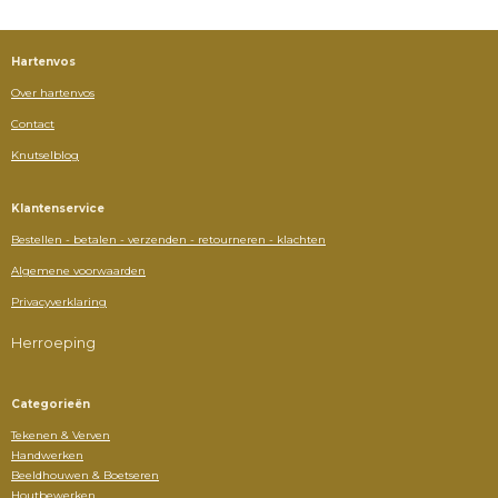
Hartenvos
Over hartenvos
Contact
Knutselblog
Klantenservice
Bestellen - betalen - verzenden - retourneren - klachten
Algemene voorwaarden
Privacyverklaring
Herroeping
Categorieën
Tekenen & Verven
Handwerken
Beeldhouwen & Boetseren
Houtbewerken