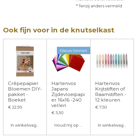
* Tenzij anders vermeld
Ook fijn voor in de knutselkast
Nieuw binnen
Crêpepapier
Hartenvos
Hartenvos
Bloemen DIY-
Japans
Krijtstiften of
pakket -
Zijdevloeipapi
Raamstiften -
Boeket
er 16x16 -240
12 kleuren
vellen
€ 22,95
€ 7,50
€ 5,50
In winkelwagen
Houd mij op de hoogte
In winkelwagen