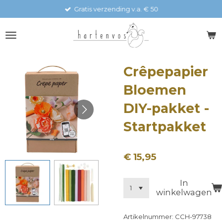
Gratis verzending v.a. € 50
Ga
direct
naar
de
hoofdinhoud
Crêpepapier
Bloemen
DIY-pakket -
Startpakket
€ 15,95
In
winkelwagen
Artikelnummer:
CCH-97738