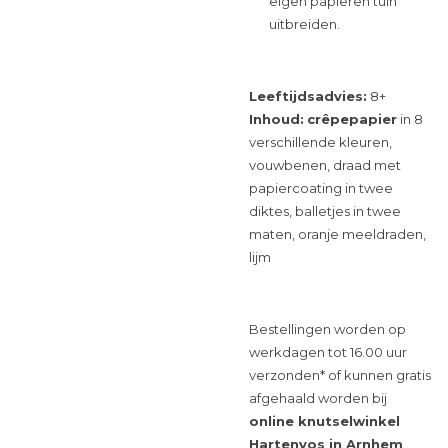
eigen papieren tuin
uitbreiden.
Leeftijdsadvies:
8+
Inhoud:
crêpepapier
in 8
verschillende kleuren,
vouwbenen, draad met
papiercoating in twee
diktes, balletjes in twee
maten, oranje meeldraden,
lijm
Bestellingen worden op
werkdagen tot 16.00 uur
verzonden* of kunnen gratis
afgehaald worden bij
online knutselwinkel
Hartenvos in Arnhem
.