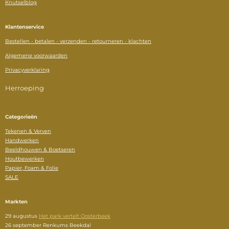
Knutselblog
Klantenservice
Bestellen - betalen - verzenden - retourneren - klachten
Algemene voorwaarden
Privacyverklaring
Herroeping
Categorieën
Tekenen & Verven
Handwerken
Beeldhouwen & Boetseren
Houtbewerken
Papier, Foam & Folie
SALE
Markten
29 augustus
Het park vertelt Oosterbeek
26 september Renkums Beekdal