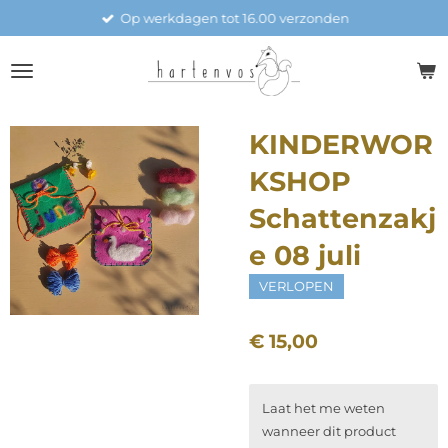
Op werkdagen tot 16.00 verzonden
Ga
direct
naar
de
hoofdinhoud
KINDERWOR
KSHOP
Schattenzakj
e 08 juli
VERLOPEN
€ 15,00
Laat het me weten
wanneer dit product