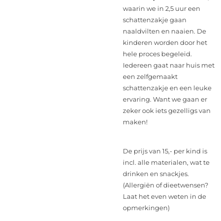
waarin we in 2,5 uur een
schattenzakje gaan
naaldvilten en naaien. De
kinderen worden door het
hele proces begeleid.
Iedereen gaat naar huis met
een zelfgemaakt
schattenzakje en een leuke
ervaring. Want we gaan er
zeker ook iets gezelligs van
maken!
De prijs van 15,- per kind is
incl. alle materialen, wat te
drinken en snackjes.
(Allergiën of dieetwensen?
Laat het even weten in de
opmerkingen)