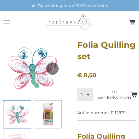
Op werkdagen tot 16.00 verzonden
Ga
direct
naar
de
hoofdinhoud
Folia Quilling
set
€ 8,50
In
winkelwagen
Artikelnummer:
F-12839
Folia Quilling