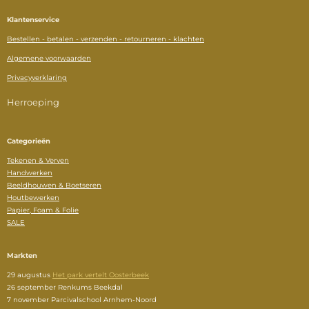
Klantenservice
Bestellen - betalen - verzenden - retourneren - klachten
Algemene voorwaarden
Privacyverklaring
Herroeping
Categorieën
Tekenen & Verven
Handwerken
Beeldhouwen & Boetseren
Houtbewerken
Papier, Foam & Folie
SALE
Markten
29 augustus
Het park vertelt Oosterbeek
26 september Renkums Beekdal
7 november
Parcivalschool Arnhem-Noord