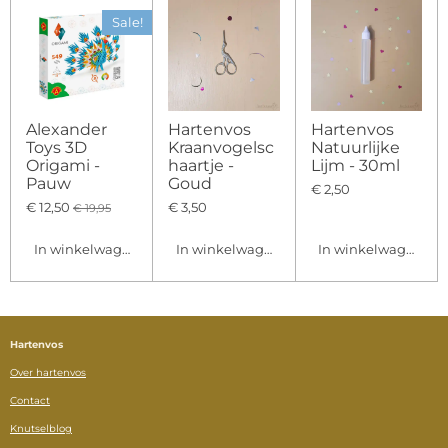
Sale!
Alexander
Hartenvos
Hartenvos
Toys 3D
Kraanvogelsc
Natuurlijke
Origami -
haartje -
Lijm - 30ml
Pauw
Goud
€ 2,50
€ 12,50
€ 3,50
€ 19,95
In winkelwagen
In winkelwagen
In winkelwagen
Hartenvos
Over hartenvos
Contact
Knutselblog