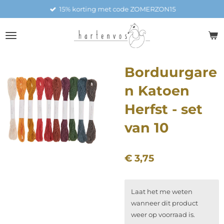
15% korting met code ZOMERZON15
Ga
direct
naar
de
hoofdinhoud
Borduurgare
n Katoen
Herfst - set
van 10
€ 3,75
Laat het me weten
wanneer dit product
weer op voorraad is.