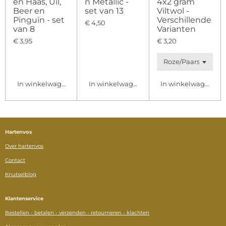
en Haas, Uil,
n Metallic -
4x2 gram
Beer en
set van 13
Viltwol -
Pinguïn - set
Verschillende
€ 4,50
van 8
Varianten
€ 3,95
€ 3,20
In winkelwagen
In winkelwagen
In winkelwagen
Hartenvos
Over hartenvos
Contact
Knutselblog
Klantenservice
Bestellen - betalen - verzenden - retourneren - klachten